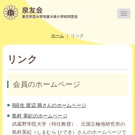
Togg
navig
ホーム
｜
リンク
リンク
会員のホームページ
9回生 渡辺 満さんのホームページ
島村 英紀のホームページ
武蔵野学院大学（特任教授）、元国立極地研究所の
島村英紀（しまむら ひでき）さんのホームページで